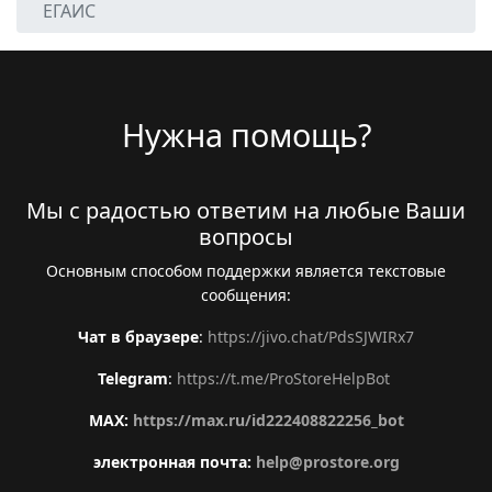
ЕГАИС
Нужна помощь?
Мы с радостью ответим на любые Ваши
вопросы
Основным способом поддержки является текстовые
сообщения:
Чат в браузере
:
https://jivo.chat/PdsSJWIRx7
Telegram
:
https://t.me/ProStoreHelpBot
MAX:
https://max.ru/id222408822256_bot
электронная почта:
help@prostore.org