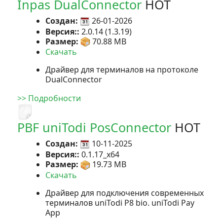
Inpas DualConnector
HOT
Создан:
26-01-2026
Версия::
2.0.14 (1.3.19)
Размер:
70.88 MB
Скачать
Драйвер для терминалов на протоколе
DualConnector
>> Подробности
PBF uniTodi PosConnector
HOT
Создан:
10-11-2025
Версия::
0.1.17_x64
Размер:
19.73 MB
Скачать
Драйвер для подключения современных
терминалов uniTodi P8 bio. uniTodi Pay
App